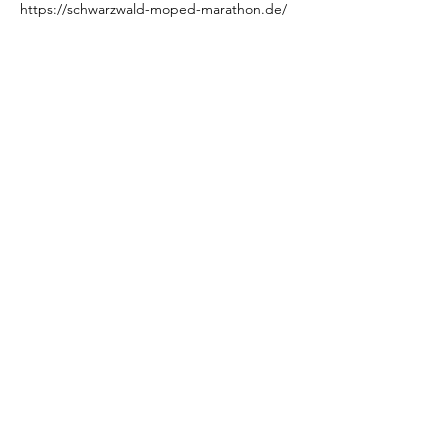
https://schwarzwald-moped-marathon.de/
Diese
Veranstaltung
teilen
KONTAKT
Bahnhofstrasse 11A
3752 Wimmis