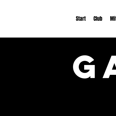
Start
Club
Mi
G