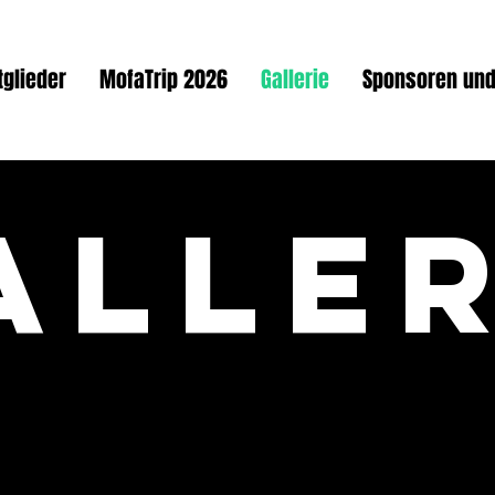
tglieder
MofaTrip 2026
Gallerie
Sponsoren und
aller